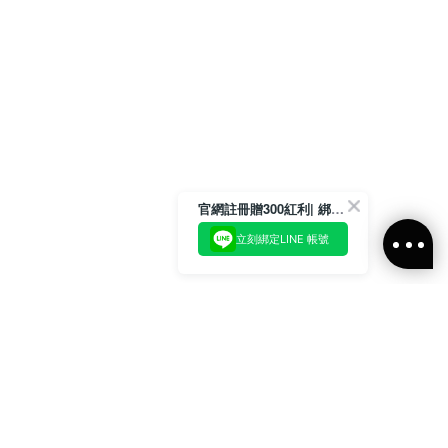
官網註冊贈300紅利| 綁定LINE再領取專屬優惠
立刻綁定LINE 帳號
加入官方LINE好友
即刻加入官方LINE@好友