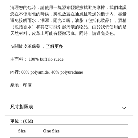
清理您的包時，請使用一塊濕布輕輕擦拭避免摩擦，我們建議
您在不使用包的時候，將包放置在通風且乾燥的櫃子內。盡量
避免接觸雨水，潮濕，陽光直曬，油脂（包括化妝品），酒精
（包括香水）和其它可能引起污漬的物品。由於我們使用的是
天然材料，皮革上可能有輕微瑕疵。同時，請避免染色。
※關於皮革保養 ，
了解更多
主面料： 100% buffalo suede
內裡: 60% polyamide, 40% polyurethane
產地：印度
尺寸對照表
單位：(CM)
Size
One Size