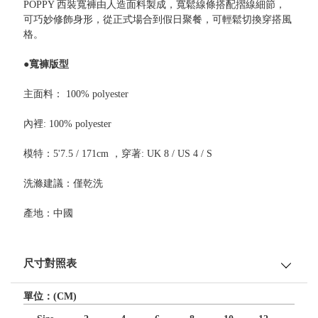
POPPY 西裝寬褲由人造面料製成，寬鬆線條搭配摺線細節，
可巧妙修飾身形，從正式場合到假日聚餐，可輕鬆切換穿搭風
格。
●寬褲版型
主面料： 100% polyester
內裡: 100% polyester
模特：5'7.5 / 171cm ，穿著: UK 8 / US 4 / S
洗滌建議：僅乾洗
產地：中國
尺寸對照表
單位：(CM)