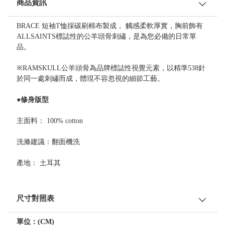
商品資訊
BRACE 短袖T恤採碳刷棉布製成， 觸感柔軟厚實，胸前飾有
ALLSAINTS標誌性的公羊頭骨刺繡，是為您必備的日常單
品。
※RAMSKULL公羊頭骨為品牌標誌性視覺元素，以精準538針
於同一處刺繡而成，體現不容忽視的細節工藝。
●修身版型
主面料： 100% cotton
洗滌建議：翻面機洗
產地： 土耳其
尺寸對照表
單位：(CM)