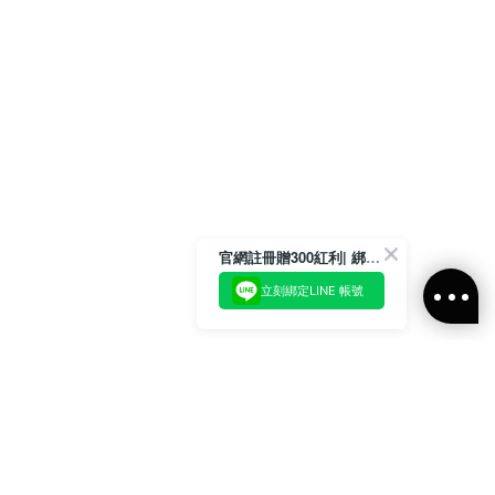
官網註冊贈300紅利| 綁定LINE再領取專屬優惠
立刻綁定LINE 帳號
加入官方LINE好友
即刻加入官方LINE@好友