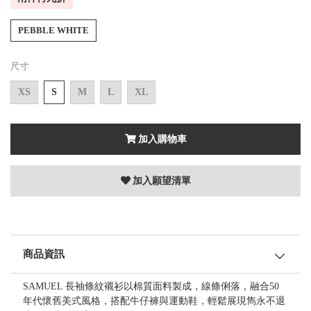
PEBBLE WHITE
尺寸
XS
S
M
L
XL
加入購物車
加入願望清單
商品資訊
SAMUEL 長袖條紋襯衫以棉質面料製成，線條俐落，融合50
年代懷舊美式風格，搭配牛仔褲與運動鞋，輕鬆展現雋永不退