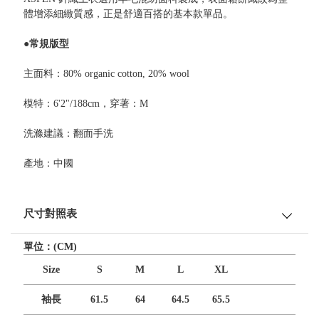
體增添細緻質感，正是舒適百搭的基本款單品。
●常規版型
主面料：80% organic cotton, 20% wool
模特：6'2"/188cm，穿著：M
洗滌建議：翻面手洗
產地：中國
尺寸對照表
單位：(CM)
Size
S
M
L
XL
袖長
61.5
64
64.5
65.5