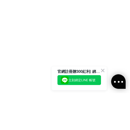
官網註冊贈300紅利| 綁定LINE再領取專屬優惠
立刻綁定LINE 帳號
加入官方LINE好友