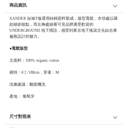
商品資訊
XANDER 短袖T恤選用純棉面料製成，版型寬鬆，衣領處以羅
紋細節妝點，而左胸處細看可見品牌廣受歡迎的
UNDERGROUND 地下標語，感受到東京地下搖滾文化結合東
倫敦設計的魅力。
●寬鬆版型
主面料：100% organic cotton
模特：6'2 /188cm，穿著：M
洗滌建議：翻面機洗
產地： 葡萄牙
尺寸對照表