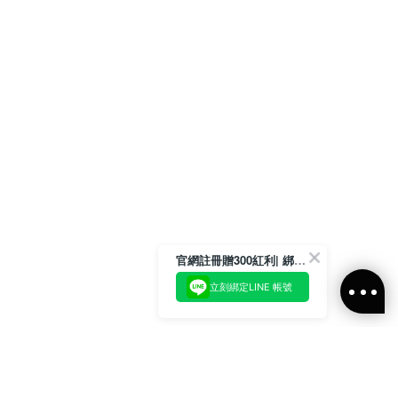
官網註冊贈300紅利| 綁定LINE再領取專屬優惠
立刻綁定LINE 帳號
加入官方LINE好友