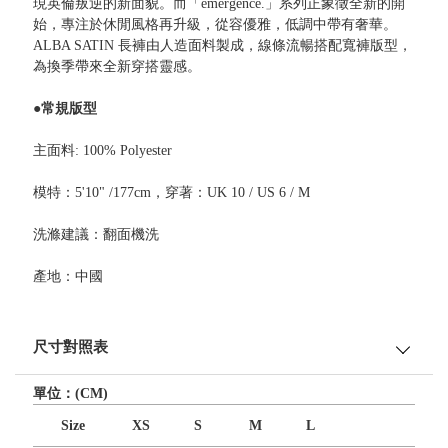
現英倫叛逆的新面貌。而「emergence.」系列正象徵全新的開
始，專注於休閒風格再升級，從容優雅，低調中帶有奢華。
ALBA SATIN 長褲由人造面料製成，線條流暢搭配寬褲版型，
為換季帶來全新穿搭靈感。
●常規版型
主面料: 100% Polyester
模特：5'10" /177cm，穿著：UK 10 / US 6 / M
洗滌建議：翻面機洗
產地：中國
尺寸對照表
單位：(CM)
Size
XS
S
M
L