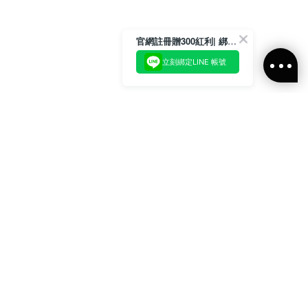
官網註冊贈300紅利| 綁定LINE再領取專屬優惠
立刻綁定LINE 帳號
加入官方LINE好友
即刻加入官方LINE@好友
或輸入電子郵件
訂閱
訂閱ALLSAINTS 台灣