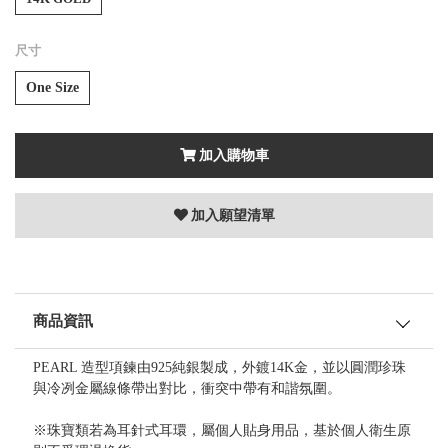
尺寸
One Size
加入購物車
加入願望清單
商品資訊
PEARL 造型項鍊由925純銀製成，外鍍14K金，並以圓潤珍珠
與冷冽金屬線條帶出對比，衝突中帶有和諧氛圍。
※珠寶類若為耳針式耳環，屬個人貼身用品，基於個人衛生原