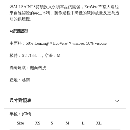
※ALLSAINTS持續投入永續單品的開發，EcoVero™指人造絲
來自經認證的再生木料、製作過程中降低的碳排放量及更為透
明的供應鏈。
●舒適版型
主面料：50% Lenzing™ EcoVero™ viscose, 50% viscose
模特：6'2"/188cm，穿著：M
洗滌建議：翻面機洗
產地：越南
尺寸對照表
單位：(CM)
Size
XS
S
M
L
XL