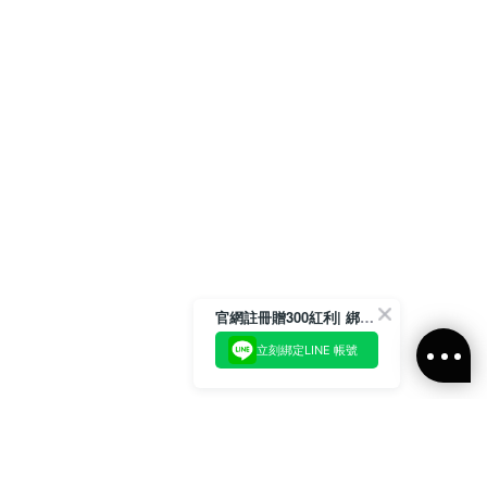
官網註冊贈300紅利| 綁定LINE再領取專屬優惠
立刻綁定LINE 帳號
加入官方LINE好友