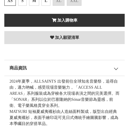
XS
S
M
L
XL
XXL
加入購物車
加入願望清單
商品資訊
2024年夏季，ALLSAINTS 出發前往全球知名音樂祭，追尋自
由，邁力吶喊，感受現場音樂魅力，「ACCESS ALL
AREAS」系列服裝成為穿梭各大現場表演之間的完美選擇。而
「SONAR」系列以位於巴塞隆納的Sónar音樂節為靈感，前
衛、電子樂風格貫穿全系列。
MATSURI 短袖夏威夷襯衫由人造絲面料製成，版型出自經典
夏威夷襯衫，表面手繪印花可見日式傳統手繪圖騰影響，成為
本季矚目的穿搭單品。