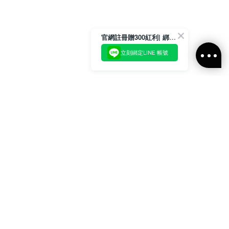
官網註冊贈300紅利| 綁定LINE再領取專屬優惠
立刻綁定LINE 帳號
加入官方LINE好友
即刻加入官方LINE@好友
或輸入電子郵件
訂閱