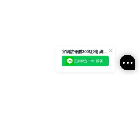
官網註冊贈300紅利| 綁定LINE再領取專屬優惠
立刻綁定LINE 帳號
加入官方LINE好友
即刻加入官方LINE@好友
或輸入電子郵件