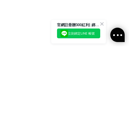
官網註冊贈300紅利| 綁定LINE再領取專屬優惠
立刻綁定LINE 帳號
加入官方LINE好友
即刻加入官方LINE@好友
或輸入電子郵件
訂閱