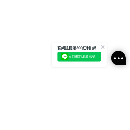
官網註冊贈300紅利| 綁定LINE再領取專屬優惠
立刻綁定LINE 帳號
加入官方LINE好友
即刻加入官方LINE@好友
或輸入電子郵件