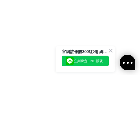
官網註冊贈300紅利| 綁定LINE再領取專屬優惠
立刻綁定LINE 帳號
加入官方LINE好友
即刻加入官方LINE@好友
或輸入電子郵件