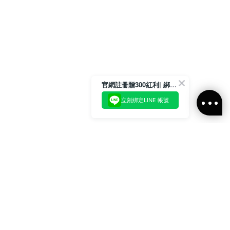
官網註冊贈300紅利| 綁定LINE再領取專屬優惠
立刻綁定LINE 帳號
加入官方LINE好友
即刻加入官方LINE@好友
或輸入電子郵件