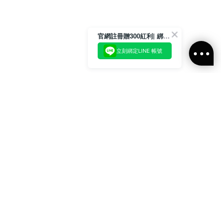
官網註冊贈300紅利| 綁定LINE再領取專屬優惠
立刻綁定LINE 帳號
加入官方LINE好友
即刻加入官方LINE@好友
或輸入電子郵件
訂閱