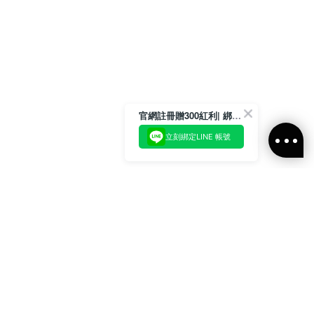
官網註冊贈300紅利| 綁定LINE再領取專屬優惠
立刻綁定LINE 帳號
加入官方LINE好友
即刻加入官方LINE@好友
或輸入電子郵件