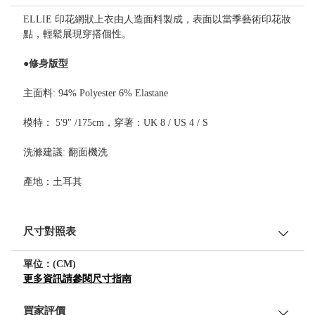
ELLIE 印花網狀上衣由人造面料製成，表面以當季藝術印花妝
點，輕鬆展現穿搭個性。
●修身版型
主面料: 94% Polyester 6% Elastane
模特： 5'9" /175cm，穿著：UK 8 / US 4 / S
洗滌建議: 翻面機洗
產地：土耳其
尺寸對照表
單位：(CM)
更多資訊請參閱尺寸指南
買家評價