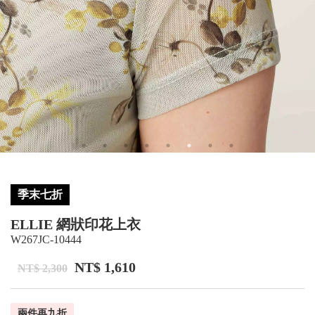
季末七折
ELLIE 網狀印花上衣
W267JC-10444
NT$ 1,610
NT$ 2,300
兩件再九折