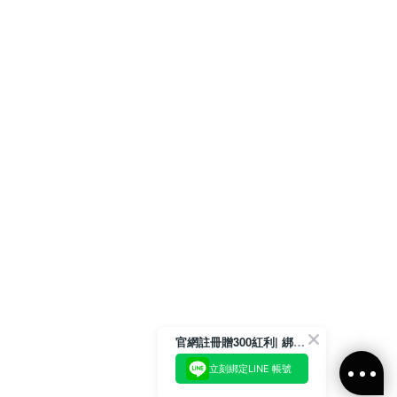
官網註冊贈300紅利| 綁定LINE再領取專屬優惠
立刻綁定LINE 帳號