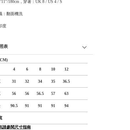
1"/180cm，穿著：UK 8 / US 4 / S
議：翻面機洗
印度
照表
CM)
4
6
8
10
12
寬
31
32
34
35
36.5
寬
56
56
56.5
57
63
長
90.5
91
91
91
94
寬
訊請參閱尺寸指南