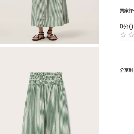
買家評
0分()
分享到