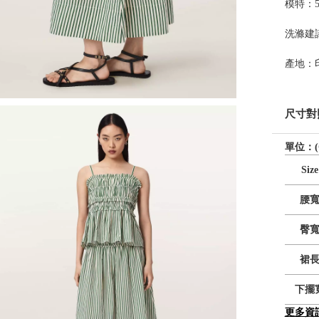
模特：5'1
洗滌建
產地：
尺寸對
單位：(
Size
腰
臀
裙
下擺
更多資