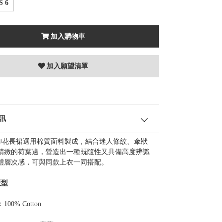
S 6
加入購物車
加入願望清單
訊
I 印花長裙選用棉質面料製成，結合迷人條紋、傘狀
精緻的荷葉邊，營造出一種既隨性又具備高度辨識
體層次感，可與同款上衣一同搭配。
版型
00% Cotton