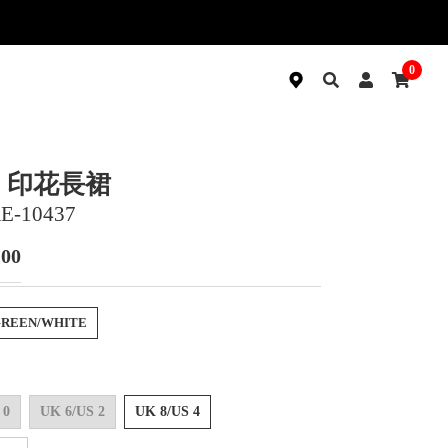
0
I 印花長裙
E-10437
100
GREEN/WHITE
 0
UK 6/US 2
UK 8/US 4