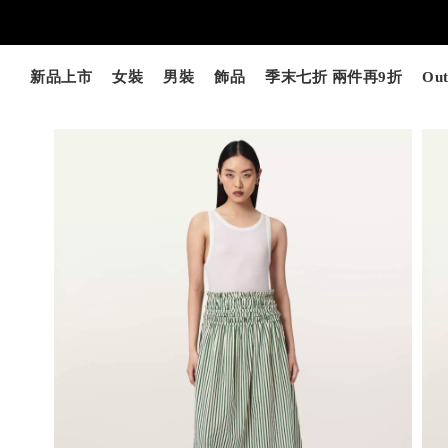
新品上市
女裝
男裝
飾品
季末七折 兩件再9折
Out