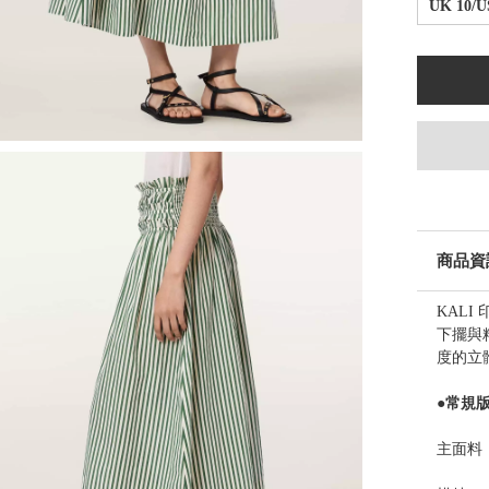
UK 10/U
商品資
KAL
下擺與
度的立
●常規
主面料：1