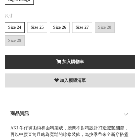
尺寸
Size 24
Size 25
Size 26
Size 27
Size 28
Size 29
加入購物車
加入願望清單
商品資訊
AKI 牛仔褲由純棉面料製成，腰間不對稱設計打造驚艷細節，
再以中腰直筒且略為寬鬆的線條裝飾，為換季帶來全新穿搭靈