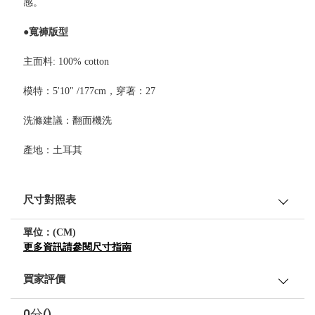
感。
●寬褲版型
主面料: 100% cotton
模特：5'10" /177cm，穿著：27
洗滌建議：翻面機洗
產地：土耳其
尺寸對照表
單位：(CM)
更多資訊請參閱尺寸指南
買家評價
0分()