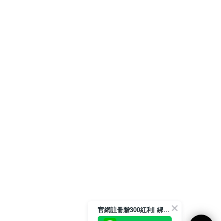
官網註冊贈300紅利| 綁定LINE再領取專屬優惠