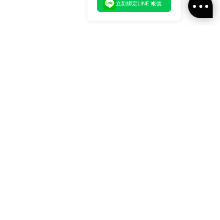
立刻綁定LINE 帳號
加入官方LINE好友
即刻加入官方LINE@好友
或輸入電子郵件
訂閱
訂閱ALLSAINTS 台灣
最新消息、活動訊息