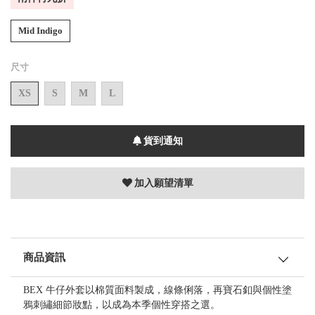
Mid Indigo
尺寸
XS
S
M
L
貨到通知
加入願望清單
商品資訊
BEX 牛仔外套以棉質面料製成，線條俐落，再寶石釦與個性塗
鴉刺繡細節妝點，以成為本季個性穿搭之選。