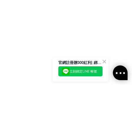
官網註冊贈300紅利| 綁定LINE再領取專屬優惠
立刻綁定LINE 帳號
加入官方LINE好友
即刻加入官方LINE@好友