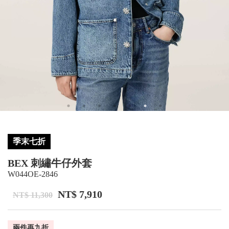
季末七折
BEX 刺繡牛仔外套
W044OE-2846
NT$ 7,910
NT$ 11,300
兩件再九折