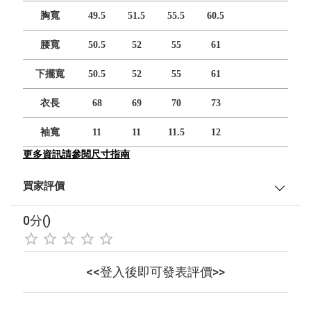
胸寬
49.5
51.5
55.5
60.5
腰寬
50.5
52
55
61
下擺寬
50.5
52
55
61
衣長
68
69
70
73
袖寬
11
11
11.5
12
更多資訊請參閱尺寸指南
買家評價
0分()
<<登入後即可發表評價>>