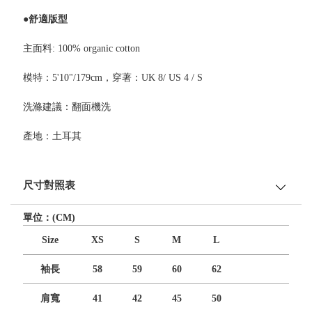
●舒適版型
主面料: 100% organic cotton
模特：5'10"/179cm，穿著：UK 8/ US 4 / S
洗滌建議：翻面機洗
產地：土耳其
尺寸對照表
單位：(CM)
Size
XS
S
M
L
袖長
58
59
60
62
肩寬
41
42
45
50