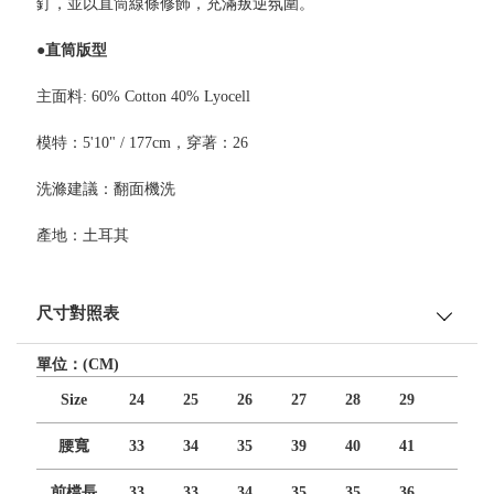
釘，並以直筒線條修飾，充滿叛逆氛圍。
●直筒版型
主面料: 60% Cotton 40% Lyocell
模特：5'10" / 177cm，穿著：26
洗滌建議：翻面機洗
產地：土耳其
尺寸對照表
單位：(CM)
Size
24
25
26
27
28
29
腰寬
33
34
35
39
40
41
前檔長
33
33
34
35
35
36