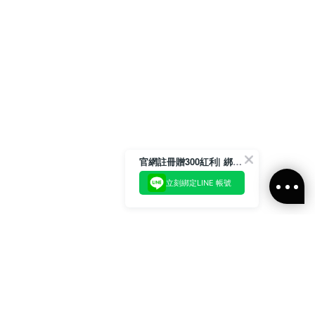
官網註冊贈300紅利| 綁定LINE再領取專屬優惠
立刻綁定LINE 帳號
加入官方LINE好友
即刻加入官方LINE@好友