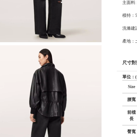
主面料: 1
模特：5'
洗滌建
產地：
尺寸對
單位：(
Size
腰寬
前檔
長
臀寬