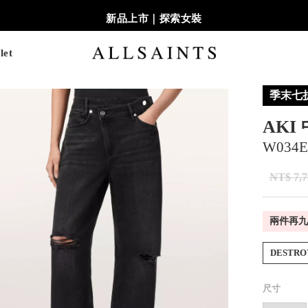
新品上市｜探索女裝
let
季末七
AKI
W034E
NT$ 7,7
兩件再九
DESTRO
尺寸