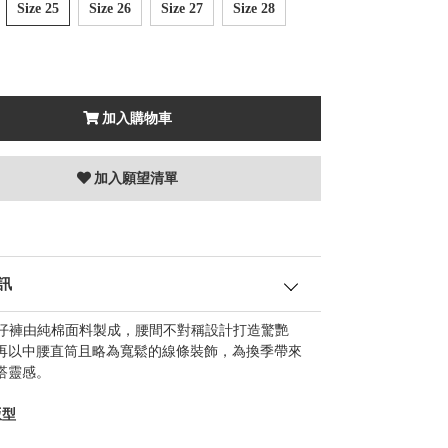
Size 25
Size 26
Size 27
Size 28
加入購物車
加入願望清單
訊
 牛仔褲由純棉面料製成，腰間不對稱設計打造驚艷
再以中腰直筒且略為寬鬆的線條裝飾，為換季帶來
搭靈感。
版型