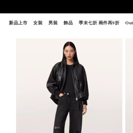
新品上市
女裝
男裝
飾品
季末七折 兩件再9折
Out