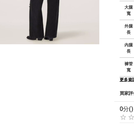
大腿
寬
外腿
長
內腿
長
褲管
寬
更多資
買家評
0分()