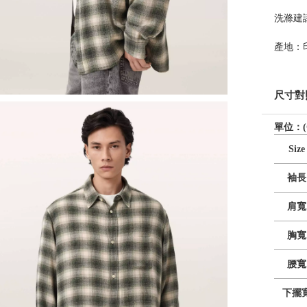
洗滌建
產地：
尺寸對
單位：(
Size
袖長
肩寬
胸寬
腰寬
下擺