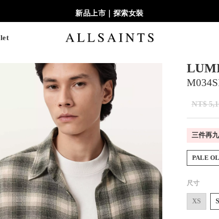
新品上市｜探索女裝
let
LUM
M034S
NT$ 5,1
三件再九
PALE O
尺寸
XS