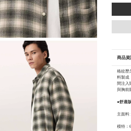
商品資
格紋歷
料製成
間注入
與胸前
●舒適
主面料: 77
模特：6