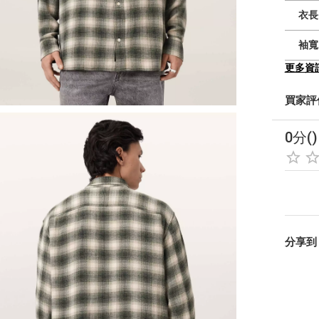
衣長
袖寬
更多資
買家評
0分()
分享到