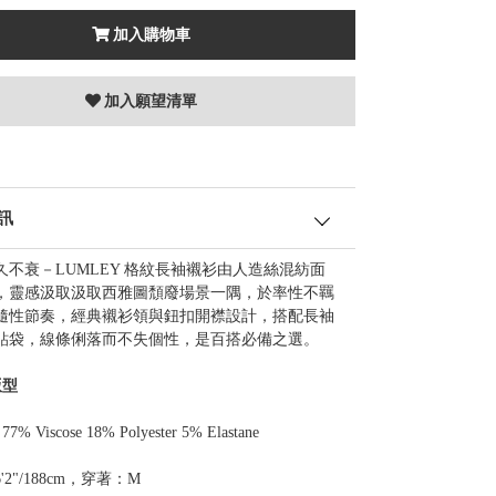
加入購物車
加入願望清單
訊
久不衰－LUMLEY 格紋長袖襯衫由人造絲混紡面
，靈感汲取汲取西雅圖頹廢場景一隅，於率性不羈
隨性節奏，經典襯衫領與鈕扣開襟設計，搭配長袖
貼袋，線條俐落而不失個性，是百搭必備之選。
版型
% Viscose 18% Polyester 5% Elastane
'2"/188cm，穿著：M