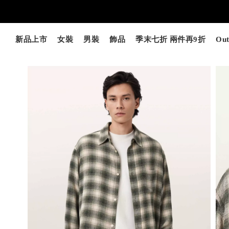
新品上市
女裝
男裝
飾品
季末七折 兩件再9折
Out