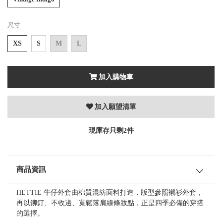
尺寸
XS
S
M
L
加入購物車
加入願望清單
現庫存只剩2件
商品資訊
HETTIE 牛仔外套由棉質混紡面料打造，版型參照襯衫外套，
再以鉚釘、不收邊、寬鬆落肩線條妝點，正是四季必備的穿搭
的選擇。