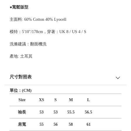
●寬鬆版型
主面料: 60% Cotton 40% Lyocell
模特：5'10"/178cm，穿著：UK 8 / US 4 / S
洗滌建議：翻面機洗
產地: 土耳其
尺寸對照表
單位：(CM)
Size
XS
S
M
L
袖長
53
53
55.5
56.5
肩寬
55
56
58
61