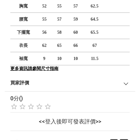
胸寬
52
55
57
62.5
腰寬
55
57
59
64.5
下擺寬
56
58
60
65.5
衣長
62
65
66
67
袖寬
9
10
10
11.5
更多資訊請參閱尺寸指南
買家評價
0分()
<<登入後即可發表評價>>