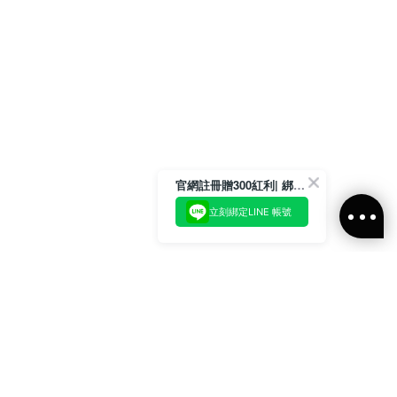
官網註冊贈300紅利| 綁定LINE再領取專屬優惠
立刻綁定LINE 帳號
加入官方LINE好友
即刻加入官方LINE@好友