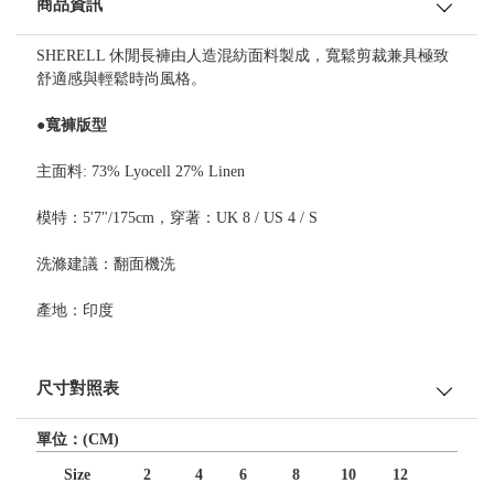
商品資訊
SHERELL 休閒長褲由人造混紡面料製成，寬鬆剪裁兼具極致
舒適感與輕鬆時尚風格。
●寬褲版型
主面料: 73% Lyocell 27% Linen
模特：5'7"/175cm，穿著：UK 8 / US 4 / S
洗滌建議：翻面機洗
產地：印度
尺寸對照表
單位：(CM)
Size
2
4
6
8
10
12