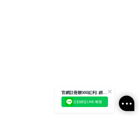
官網註冊贈300紅利| 綁定LINE再領取專屬優惠
立刻綁定LINE 帳號
加入官方LINE好友