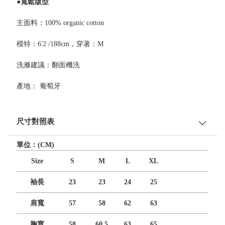
●寬鬆版型
主面料：100% organic cotton
模特：6'2 /188cm，穿著：M
洗滌建議：翻面機洗
產地： 葡萄牙
尺寸對照表
單位：(CM)
Size
S
M
L
XL
袖長
23
23
24
25
肩寬
57
58
62
63
胸寬
58
60.5
63
65