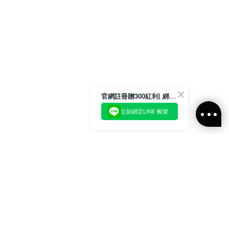
官網註冊贈300紅利| 綁定LINE再領取專屬優惠
立刻綁定LINE 帳號
加入官方LINE好友
即刻加入官方LINE@好友
或輸入電子郵件