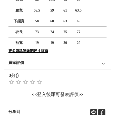
腰寬
56.5
59
61
63.5
下擺寬
58
60
63
65
衣長
73
74
75
77
袖寬
19
19
20
20
更多資訊請參閱尺寸指南
買家評價
0分()
<<登入後即可發表評價>>
分享到