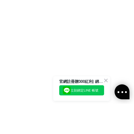
官網註冊贈300紅利| 綁定LINE再領取專屬優惠
立刻綁定LINE 帳號
加入官方LINE好友