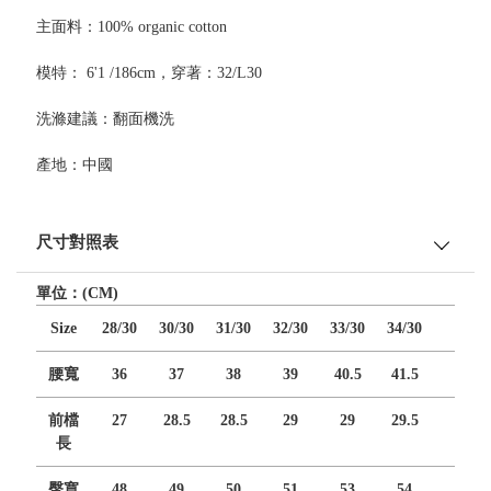
主面料：100% organic cotton
模特： 6'1 /186cm，穿著：32/L30
洗滌建議：翻面機洗
產地：中國
尺寸對照表
單位：(CM)
Size
28/30
30/30
31/30
32/30
33/30
34/30
腰寬
36
37
38
39
40.5
41.5
前檔
27
28.5
28.5
29
29
29.5
長
臀寬
48
49
50
51
53
54