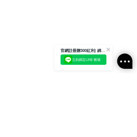
官網註冊贈300紅利| 綁定LINE再領取專屬優惠
立刻綁定LINE 帳號
加入官方LINE好友
即刻加入官方LINE@好友
或輸入電子郵件