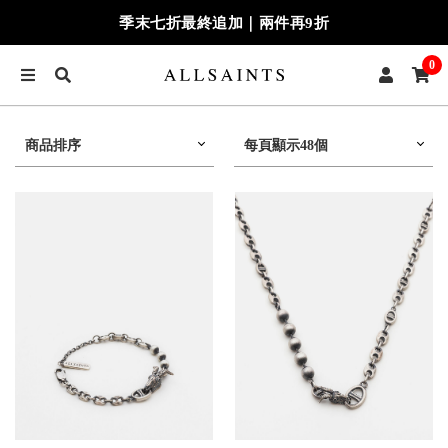
季末七折最終追加｜兩件再9折
0
商品排序
每頁顯示48個