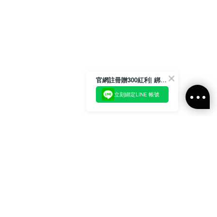
官網註冊贈300紅利| 綁定LINE再領取專屬優惠
立刻綁定LINE 帳號
加入官方LINE好友
即刻加入官方LINE@好友
或輸入電子郵件