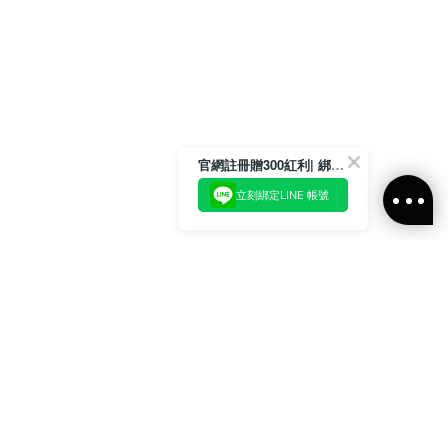
官網註冊贈300紅利| 綁定LINE再領取專屬優惠
立刻綁定LINE 帳號
加入官方LINE好友
即刻加入官方LINE@好友
或輸入電子郵件