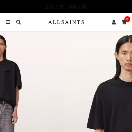
季末七折最終追加｜兩件再9折
0