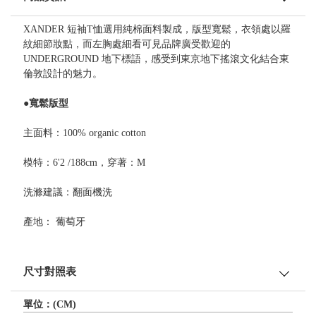
XANDER 短袖T恤選用純棉面料製成，版型寬鬆，衣領處以羅
紋細節妝點，而左胸處細看可見品牌廣受歡迎的
UNDERGROUND 地下標語，感受到東京地下搖滾文化結合東
倫敦設計的魅力。
●寬鬆版型
主面料：100% organic cotton
模特：6'2 /188cm，穿著：M
洗滌建議：翻面機洗
產地： 葡萄牙
尺寸對照表
單位：(CM)