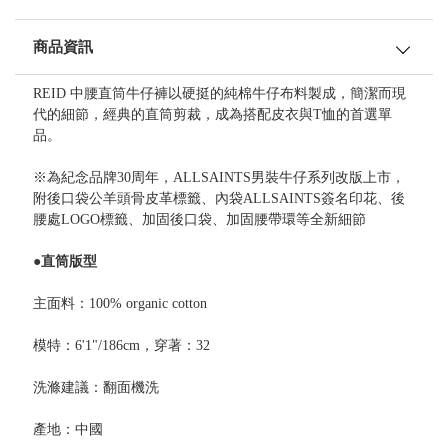
商品資訊
REID 中腰直筒牛仔褲以硬挺的純棉牛仔布料製成，簡潔而現
代的細節，經典的直筒剪裁，成為搭配皮衣與T恤的首選單
品。
※為紀念品牌30周年，ALLSAINTS男裝牛仔系列改版上市，
附後口袋公羊頭骨皮革標籤、內袋ALLSAINTS簽名印花、後
腰處LOGO標籤、加固後口袋、加固腰帶環等全新細節
●直筒版型
主面料：100% organic cotton
模特：6'1"/186cm，穿著：32
洗滌建議：翻面機洗
產地：中國