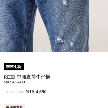
季末七折
REID 中腰直筒牛仔褲
M025EB-449
NT$ 4,690
NT$ 6,700
兩件再九折