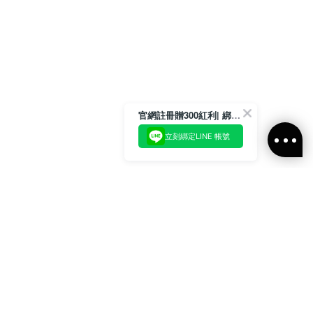
官網註冊贈300紅利| 綁定LINE再領取專屬優惠
立刻綁定LINE 帳號
加入官方LINE好友
即刻加入官方LINE@好友
或輸入電子郵件