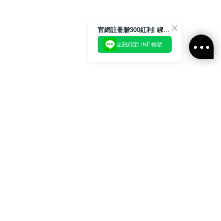
官網註冊贈300紅利| 綁定LINE再領取專屬優惠
立刻綁定LINE 帳號
加入官方LINE好友
即刻加入官方LINE@好友
或輸入電子郵件
訂閱
訂閱ALLSAINTS 台灣