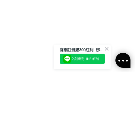
官網註冊贈300紅利| 綁定LINE再領取專屬優惠
立刻綁定LINE 帳號
加入官方LINE好友
即刻加入官方LINE@好友
或輸入電子郵件