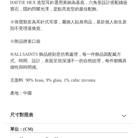
HATTIE HEX 造型耳針選用黃銅為基底，六角形設計搭配鑲嵌
寶石，隱約閃耀光澤，是點亮造型的最佳配飾。
※珠寶類若為耳針式耳環，屬個人貼身用品，基於個人衛生原
則不受理退換貨。
※附品牌束口袋
※ALLSAINTS 飾品經刻意仿舊處理，每一件飾品因配戴方
式、時間、設計，表面呈現深淺不一的自然紋理，每件都獨具
個性與時間感。
主面料: 90% brass, 9% glass, 1% cubic zirconia
產地：中國
尺寸對照表
單位：(CM)