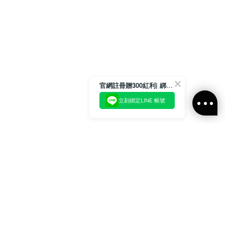
官網註冊贈300紅利| 綁定LINE再領取專屬優惠
立刻綁定LINE 帳號
加入官方LINE好友
即刻加入官方LINE@好友
或輸入電子郵件