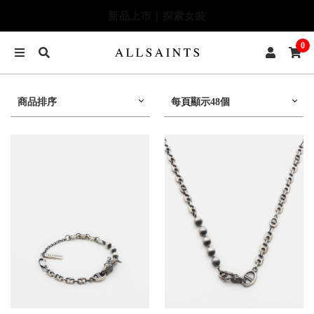
季末七折最終追加｜兩件再9折
0
商品排序
每頁顯示48個