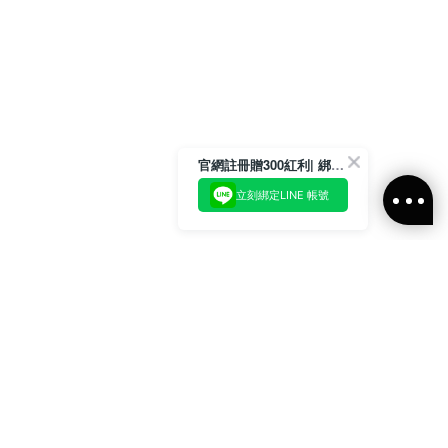
官網註冊贈300紅利| 綁定LINE再領取專屬優惠
立刻綁定LINE 帳號
加入官方LINE好友
即刻加入官方LINE@好友
或輸入電子郵件