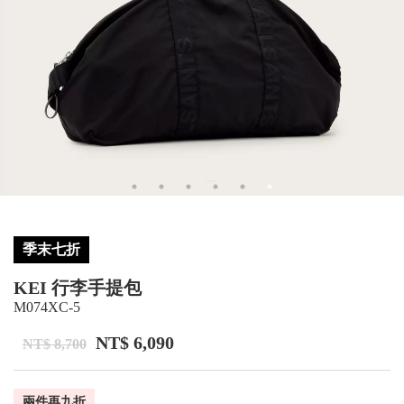
季末七折
KEI 行李手提包
M074XC-5
NT$ 6,090
NT$ 8,700
兩件再九折