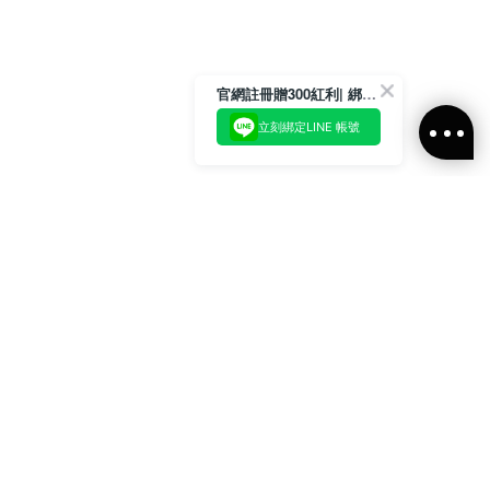
官網註冊贈300紅利| 綁定LINE再領取專屬優惠
立刻綁定LINE 帳號
加入官方LINE好友
即刻加入官方LINE@好友
或輸入電子郵件
訂閱