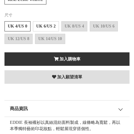
尺寸
UK 4/US 0
UK 6/US 2
UK 8/US 4
UK 10/US 6
UK 12/US 8
UK 14/US 10
加入購物車
加入願望清單
商品資訊
EDDIE 長袖襯衫以真絲混紡面料製成，線條略為寬鬆，再以
本季獨特藝術印花妝點，輕鬆展現穿搭個性。