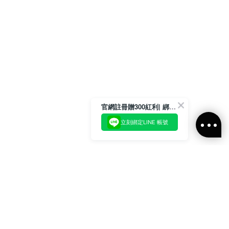
官網註冊贈300紅利| 綁定LINE再領取專屬優惠
立刻綁定LINE 帳號
加入官方LINE好友
即刻加入官方LINE@好友