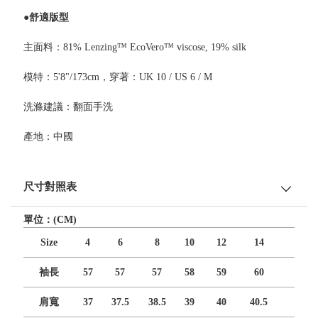
●舒適版型
主面料：81% Lenzing™ EcoVero™ viscose, 19% silk
模特：5'8"/173cm，穿著：UK 10 / US 6 / M
洗滌建議：翻面手洗
產地：中國
尺寸對照表
單位：(CM)
Size
4
6
8
10
12
14
袖長
57
57
57
58
59
60
肩寬
37
37.5
38.5
39
40
40.5