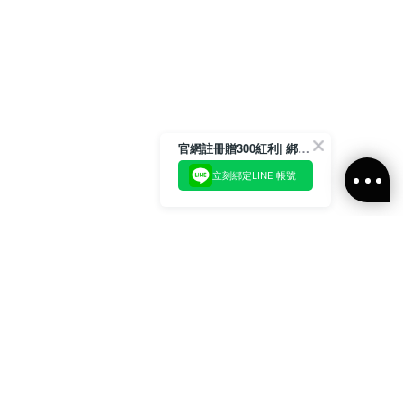
官網註冊贈300紅利| 綁定LINE再領取專屬優惠
立刻綁定LINE 帳號
加入官方LINE好友
即刻加入官方LINE@好友
或輸入電子郵件