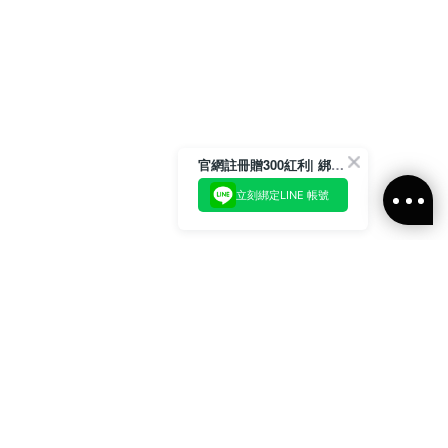
官網註冊贈300紅利| 綁定LINE再領取專屬優惠
立刻綁定LINE 帳號
加入官方LINE好友
即刻加入官方LINE@好友
或輸入電子郵件