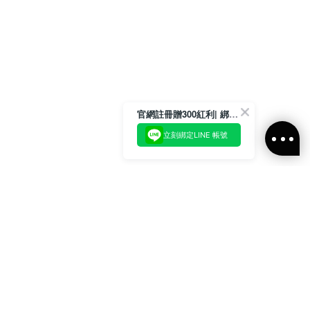
官網註冊贈300紅利| 綁定LINE再領取專屬優惠
立刻綁定LINE 帳號
加入官方LINE好友
即刻加入官方LINE@好友
或輸入電子郵件