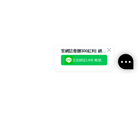
官網註冊贈300紅利| 綁定LINE再領取專屬優惠
立刻綁定LINE 帳號
加入官方LINE好友
即刻加入官方LINE@好友
或輸入電子郵件