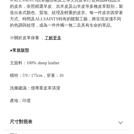
※ALLSAINTS以卓越技術及上等天然皮革打造具品牌標誌性
的皮衣，依照精選羊皮、羔羊皮及山羊皮等多種皮革類別，製
造出各式顏色、質地、紋理及輕重的皮衣。每一件皮衣因穿著
方式、時間及ALLSAINTS特有的鞣製工藝，將呈現深淺不同
的色調與紋理，成為一件件獨一無二且具有生命的單品。
※關於皮革保養 ，
了解更多
●常規版型
主面料：100% sheep leather
模特：5'9 / 175cm，穿著：10
洗滌建議：僅專業皮革清潔
產地：印度
尺寸對照表