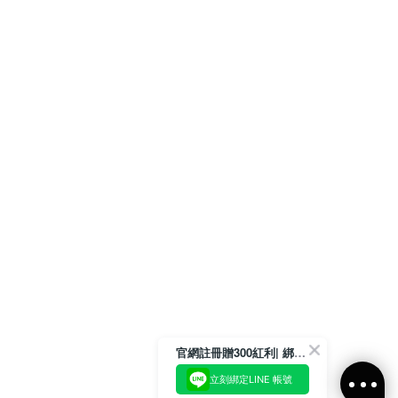
官網註冊贈300紅利| 綁定LINE再領取專屬優惠
立刻綁定LINE 帳號